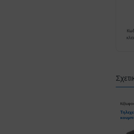
Κωδ
κλε
Σχετι
Κέλυφος
τηλεχει
Τηλεχε
κουμπ
λάμα