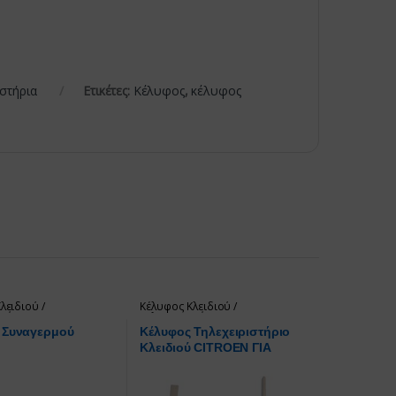
ιστήρια
Ετικέτες:
Κέλυφος
,
κέλυφος
λειδιού /
Κέλυφος Κλειδιού /
στήρια
τηλεχειριστήρια
 Συναγερμού
Κέλυφος Τηλεχειριστήριο
Κλειδιού CITROEN ΓΙΑ
ΜΕΤΑΤΡΟΠΗ ΤΟΥ ΚΛΕΙΔΙΟΥ
ΣΑΣ