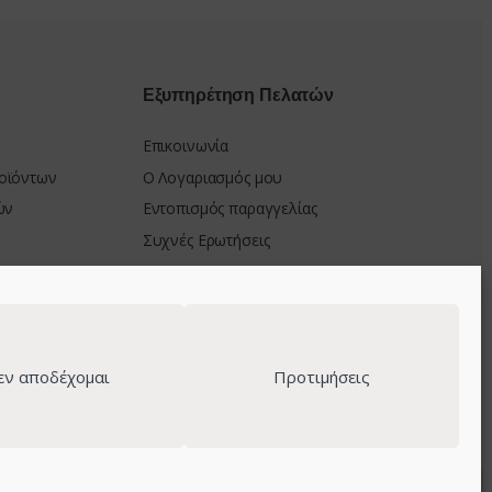
Εξυπηρέτηση Πελατών
Επικοινωνία
οϊόντων
Ο Λογαριασμός μου
ών
Εντοπισμός παραγγελίας
Συχνές Ερωτήσεις
μής
στροφών
εν αποδέχομαι
Προτιμήσεις