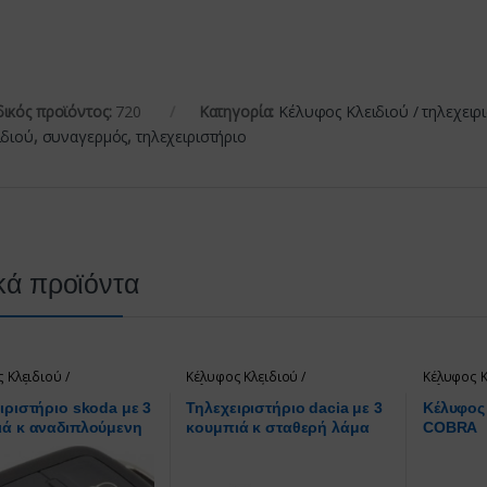
ικός προϊόντος:
720
Κατηγορία:
Κέλυφος Κλειδιού / τηλεχειρ
ιδιού
,
συναγερμός
,
τηλεχειριστήριο
κά προϊόντα
 Κλειδιού /
Κέλυφος Κλειδιού /
Κέλυφος Κ
ριστήρια
τηλεχειριστήρια
τηλεχειρι
ιριστήριο skoda με 3
Τηλεχειριστήριο dacia με 3
Κέλυφος
ιά κ αναδιπλούμενη
κουμπιά κ σταθερή λάμα
COBRA