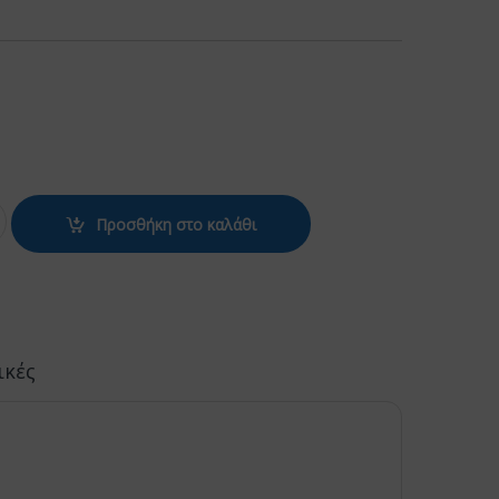
 με 3 κουμπιά για σταθερή λάμα quantity
Προσθήκη στο καλάθι
ικές