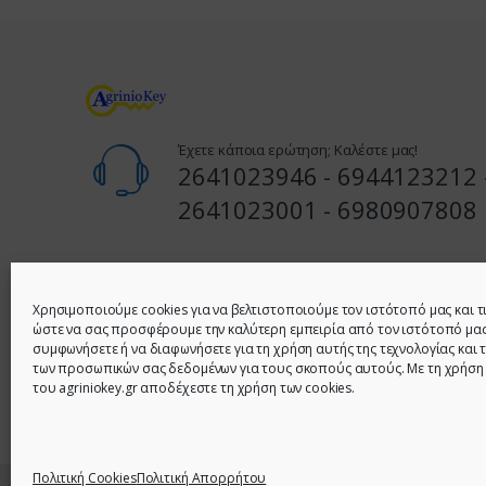
Έχετε κάποια ερώτηση; Καλέστε μας!
2641023946 - 6944123212 
2641023001 - 6980907808
Διεύθυνση
1ο Κατάστημα: Ι. ΣΤΑΪΚΟΥ 62 & ΚΑΚΑΒΙΑ (ΓΩΝΙΑ) – ΑΓΡΙ
Χρησιμοποιούμε cookies για να βελτιστοποιούμε τον ιστότοπό μας και τ
ώστε να σας προσφέρουμε την καλύτερη εμπειρία από τον ιστότοπό μας
συμφωνήσετε ή να διαφωνήσετε για τη χρήση αυτής της τεχνολογίας και 
2ο Κατάστημα: ΠΑΝΟΥ ΣΟΥΛΟΥ 10 ΑΓΡΙΝΙΟ - ΤΗΛ: 26410
των προσωπικών σας δεδομένων για τους σκοπούς αυτούς. Με τη χρήση
6980907808
του agriniokey.gr αποδέχεστε τη χρήση των cookies.
Πολιτική Cookies
Πολιτική Απορρήτου