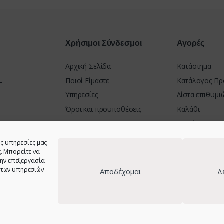
Χρήσιμοι Σύνδεσμοι
Αγορές
Αρχική Σελίδα
Κατάστημα
-
Ποιοί Είμαστε
Κατάλογος Πρ
Υπηρεσίες
Λίστα επιθυμι
Όροι και προϋποθέσεις
Καλάθι
Πολιτική Απορρήτου
Ταμείο
Πολιτική Cookies (ΕΕ) GDPR
Τρόποι Πληρω
ΝΙΟ 30100
ις υπηρεσίες μας
Δήλωση Προσβασιμότητας
Πολιτική Επι
. Μπορείτε να
την επεξεργασία
23001 &
 των υπηρεσιών
Αποδέχομαι
Δ