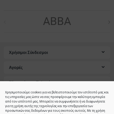
Brands Carousel
Χρήσιμοι Σύνδεσμοι
Αγορές
Εξυπηρέτηση Πελατών
Χρησιμοποιούμε cookies για να βελτιστοποιούμε τον ιστότοπό μας και
τις υπηρεσίες μας ώστε να σας προσφέρουμε την καλύτερη εμπειρία
από τον ιστότοπό μας. Μπορείτε να συμφωνήσετε ή να διαφωνήσετε
για τη χρήση αυτής της τεχνολογίας και την επεξεργασία των
προσωπικών σας δεδομένων για τους σκοπούς αυτούς. Με τη χρήση