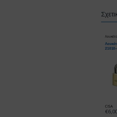
Σχετι
Λουκέτ
Λουκέτ
21010-
CISA
€
6,0