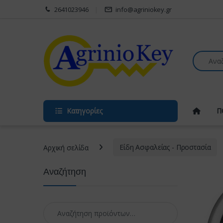
Skip to navigation
Skip to content
2641023946
info@agriniokey.gr
Search fo
Κατηγορίες
Π
Αρχική σελίδα
Είδη Ασφαλείας - Προστασία
Αναζήτηση
Αναζήτηση για: