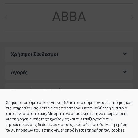
Brands Carousel
Χρήσιμοι Σύνδεσμοι
Αγορές
Εξυπηρέτηση Πελατών
Χρησιμοποιούμε cookies για να βελτιστοποιούμε τον ιστότοπό μας και
τις υπηρεσίες μας ώστε να σας προσφέρουμε την καλύτερη εμπειρία
από τον ιστότοπό μας. Μπορείτε να συμφωνήσετε ή να διαφωνήσετε
για τη χρήση αυτής της τεχνολογίας και την επεξεργασία των
προσωπικών σας δεδομένων για τους σκοπούς αυτούς. Με τη χρήση
των υπηρεσιών του agriniokey.gr αποδέχεστε τη χρήση των cookies.
Έχετε κάποια ερώτηση;