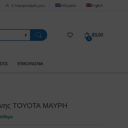
Ο Λογαριασμός μου
Ελληνικά
English
€
0,00
0
ΣΕΙΣ
ΕΠΙΚΟΙΝΩΝΙΑ
κόνης TOYOTA ΜΑΥΡΗ
πόθεμα