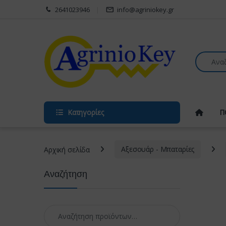
Skip to navigation
Skip to content
2641023946
info@agriniokey.gr
Search fo
Κατηγορίες
Π
Αρχική σελίδα
Αξεσουάρ - Μπαταρίες
Αναζήτηση
Αναζήτηση για: