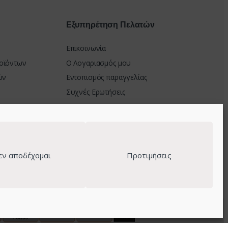
Εξυπηρέτηση Πελατών
Επικοινωνία
οϊόντων
Ο Λογαριασμός μου
ών
Εντοπισμός παραγγελίας
Συχνές Ερωτήσεις
μής
στροφών
εν αποδέχομαι
Προτιμήσεις