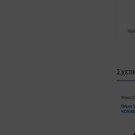
Κωδ
Σχετι
Θήκες Σ
Θήκη 
ΚΟΚΚΙ