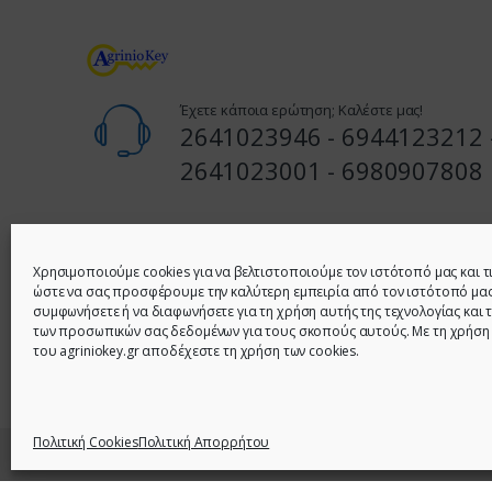
Έχετε κάποια ερώτηση; Καλέστε μας!
2641023946 - 6944123212 
2641023001 - 6980907808
Διεύθυνση
1ο Κατάστημα: Ι. ΣΤΑΪΚΟΥ 62 & ΚΑΚΑΒΙΑ (ΓΩΝΙΑ) – ΑΓΡΙ
Χρησιμοποιούμε cookies για να βελτιστοποιούμε τον ιστότοπό μας και τ
ώστε να σας προσφέρουμε την καλύτερη εμπειρία από τον ιστότοπό μας
συμφωνήσετε ή να διαφωνήσετε για τη χρήση αυτής της τεχνολογίας και 
2ο Κατάστημα: ΠΑΝΟΥ ΣΟΥΛΟΥ 10 ΑΓΡΙΝΙΟ - ΤΗΛ: 26410
των προσωπικών σας δεδομένων για τους σκοπούς αυτούς. Με τη χρήση
6980907808
του agriniokey.gr αποδέχεστε τη χρήση των cookies.
Πολιτική Cookies
Πολιτική Απορρήτου
© 2021 - Agrinio Key - All Rights Reserved | Κατασκευή Ι