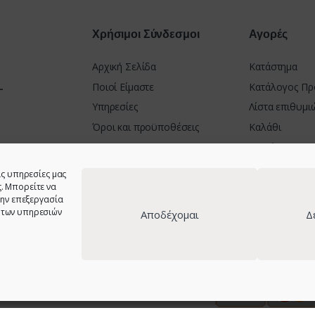
Χρήσιμοι Σύνδεσμοι
Αγορές
Αρχική Σελίδα
Κατάστημα
-
Ποιοί Είμαστε
Κατάλογος Πρ
Υπηρεσίες
Λίστα επιθυμι
Όροι και προϋποθέσεις
Καλάθι
Πολιτική Απορρήτου
Ταμείο
Πολιτική Cookies (ΕΕ) GDPR
Τρόποι Πληρω
ΝΙΟ 30100
ις υπηρεσίες μας
Δήλωση Προσβασιμότητας
Πολιτική Επι
. Μπορείτε να
την επεξεργασία
23001 &
 των υπηρεσιών
Αποδέχομαι
Δ
στοσελίδας - Web design:
site-forge.com