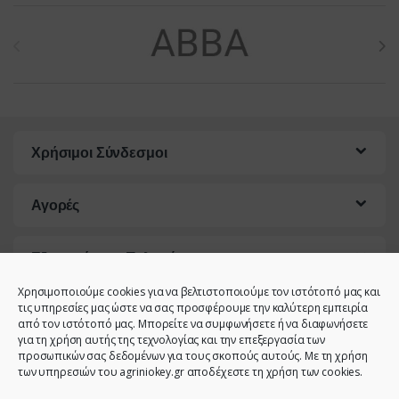
Brands Carousel
Χρήσιμοι Σύνδεσμοι
Αγορές
Εξυπηρέτηση Πελατών
Χρησιμοποιούμε cookies για να βελτιστοποιούμε τον ιστότοπό μας και
τις υπηρεσίες μας ώστε να σας προσφέρουμε την καλύτερη εμπειρία
από τον ιστότοπό μας. Μπορείτε να συμφωνήσετε ή να διαφωνήσετε
για τη χρήση αυτής της τεχνολογίας και την επεξεργασία των
προσωπικών σας δεδομένων για τους σκοπούς αυτούς. Με τη χρήση
των υπηρεσιών του agriniokey.gr αποδέχεστε τη χρήση των cookies.
Έχετε κάποια ερώτηση;
Καλέστε μας!