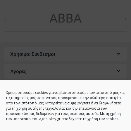
Brands Carousel
Χρήσιμοι Σύνδεσμοι
Αγορές
Εξυπηρέτηση Πελατών
Χρησιμοποιούμε cookies για να βελτιστοποιούμε τον ιστότοπό μας και
τις υπηρεσίες μας ώστε να σας προσφέρουμε την καλύτερη εμπειρία
από τον ιστότοπό μας. Μπορείτε να συμφωνήσετε ή να διαφωνήσετε
για τη χρήση αυτής της τεχνολογίας και την επεξεργασία των
προσωπικών σας δεδομένων για τους σκοπούς αυτούς. Με τη χρήση
των υπηρεσιών του agriniokey.gr αποδέχεστε τη χρήση των cookies.
Έχετε κάποια ερώτηση;