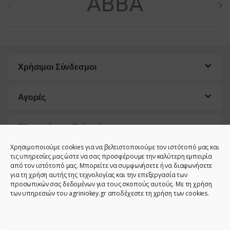
Χρήσιμοι Σύνδεσμοι
Αγορές
Εξυπηρέτηση Πελατών
Χρησιμοποιούμε cookies για να βελτιστοποιούμε τον ιστότοπό μας και
τις υπηρεσίες μας ώστε να σας προσφέρουμε την καλύτερη εμπειρία
από τον ιστότοπό μας. Μπορείτε να συμφωνήσετε ή να διαφωνήσετε
για τη χρήση αυτής της τεχνολογίας και την επεξεργασία των
προσωπικών σας δεδομένων για τους σκοπούς αυτούς. Με τη χρήση
των υπηρεσιών του agriniokey.gr αποδέχεστε τη χρήση των cookies.
Έχετε κάποια ερώτηση;
Καλέστε μας!
2641023946 -