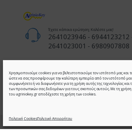
Έχετε κάποια ερώτηση; Καλέστε μας!
2641023946 - 6944123212 
2641023001 - 6980907808
Διεύθυνση
1ο Κατάστημα: Ι. ΣΤΑΪΚΟΥ 62 & ΚΑΚΑΒΙΑ (ΓΩΝΙΑ) – ΑΓΡΙ
Χρησιμοποιούμε cookies για να βελτιστοποιούμε τον ιστότοπό μας και τ
ώστε να σας προσφέρουμε την καλύτερη εμπειρία από τον ιστότοπό μας
συμφωνήσετε ή να διαφωνήσετε για τη χρήση αυτής της τεχνολογίας και 
2ο Κατάστημα: ΠΑΝΟΥ ΣΟΥΛΟΥ 10 ΑΓΡΙΝΙΟ - ΤΗΛ: 26410
των προσωπικών σας δεδομένων για τους σκοπούς αυτούς. Με τη χρήση
6980907808
του agriniokey.gr αποδέχεστε τη χρήση των cookies.
Πολιτική Cookies
Πολιτική Απορρήτου
© 2021 - Agrinio Key - All Rights Reserved | Κατασκευή Ι