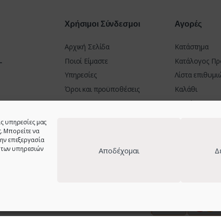
Χρήσιμοι Σύνδεσμοι
Αγορές
Αρχική Σελίδα
Κατάστημα
-
Ποιοί Είμαστε
Κατάλογος Πρ
Υπηρεσίες
Λίστα επιθυμι
Όροι και προϋποθέσεις
Καλάθι
Πολιτική Απορρήτου
Ταμείο
Πολιτική Cookies (ΕΕ) GDPR
Τρόποι Πληρω
ΝΙΟ 30100
ις υπηρεσίες μας
Δήλωση Προσβασιμότητας
Πολιτική Επι
. Μπορείτε να
την επεξεργασία
23001 &
 των υπηρεσιών
Αποδέχομαι
Δ
στοσελίδας - Web design:
site-forge.com