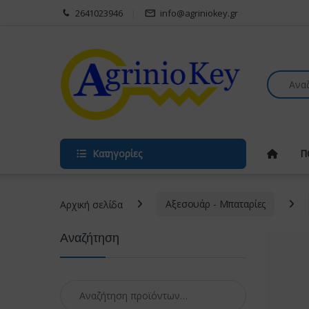
Skip to navigation
Skip to content
2641023946
info@agriniokey.gr
Search fo
Κατηγορίες
Π
Αρχική σελίδα
Αξεσουάρ - Μπαταρίες
Αναζήτηση
Αναζήτηση για: