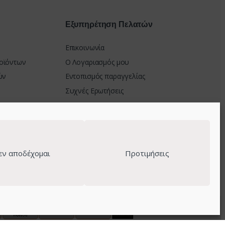
Εξυπηρέτηση Πελατών
Επικοινωνία
οϊόντων
Ο Λογαριασμός μου
ών
Εντοπισμός παραγγελίας
Συχνές Ερωτήσεις
μής
στροφών
εν αποδέχομαι
Προτιμήσεις