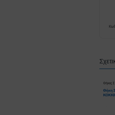
Κωδ
Σχετι
Θήκες Σ
Θήκη Σ
ΚΟΚΚΙ