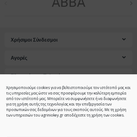
Χρήσιμοι Σύνδεσμοι
Αγορές
Εξυπηρέτηση Πελατών
Χρησιμοποιούμε cookies για να βελτιστοποιούμε τον ιστότοπό μας και
τις υπηρεσίες μας ώστε να σας προσφέρουμε την καλύτερη εμπειρία
από τον ιστότοπό μας. Μπορείτε να συμφωνήσετε ή να διαφωνήσετε
για τη χρήση αυτής της τεχνολογίας και την επεξεργασία των
προσωπικών σας δεδομένων για τους σκοπούς αυτούς. Με τη χρήση
των υπηρεσιών του agriniokey.gr αποδέχεστε τη χρήση των cookies.
Έχετε κάποια ερώτηση;
Καλέστε μας!
2641023946 -