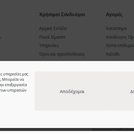
Χρήσιμοι Σύνδεσμοι
Αγορές
Αρχική Σελίδα
Κατάστημα
-
Ποιοί Είμαστε
Κατάλογος Πρ
Υπηρεσίες
Λίστα επιθυμι
Όροι και προϋποθέσεις
Καλάθι
Πολιτική Απορρήτου
Ταμείο
Πολιτική Cookies (ΕΕ) GDPR
Τρόποι Πληρω
ΝΙΟ 30100
ις υπηρεσίες μας
Δήλωση Προσβασιμότητας
Πολιτική Επι
. Μπορείτε να
την επεξεργασία
23001 &
 των υπηρεσιών
Αποδέχομαι
Δ
στοσελίδας - Web design:
site-forge.com