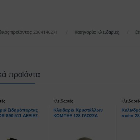
ικός προϊόντος:
2004140271
Κατηγορία:
Κλειδαριές
Ετ
κά προϊόντα
ιές
Κλειδαριές
Κλειδαριέ
ριά Σιδηρόπορτας
Κλειδαριά Κρυστάλλων
Κυλινδρά
R 890.511 ΔΕΞΙΕΣ
ΚΟΜΠΛΕ 128 ΓΛΩΣΣΑ
σκέτο 28
ΓΑΝΤΖΟΥ