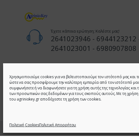
Έχετε κάποια ερώτηση; Καλέστε μας!
2641023946 - 6944123212 
2641023001 - 6980907808
Διεύθυνση
1ο Κατάστημα: Ι. ΣΤΑΪΚΟΥ 62 & ΚΑΚΑΒΙΑ (ΓΩΝΙΑ) – ΑΓΡΙ
Χρησιμοποιούμε cookies για να βελτιστοποιούμε τον ιστότοπό μας και τ
ώστε να σας προσφέρουμε την καλύτερη εμπειρία από τον ιστότοπό μας
συμφωνήσετε ή να διαφωνήσετε για τη χρήση αυτής της τεχνολογίας και 
2ο Κατάστημα: ΠΑΝΟΥ ΣΟΥΛΟΥ 10 ΑΓΡΙΝΙΟ - ΤΗΛ: 26410
των προσωπικών σας δεδομένων για τους σκοπούς αυτούς. Με τη χρήση
6980907808
του agriniokey.gr αποδέχεστε τη χρήση των cookies.
Πολιτική Cookies
Πολιτική Απορρήτου
© 2021 - Agrinio Key - All Rights Reserved | Κατασκευή Ι