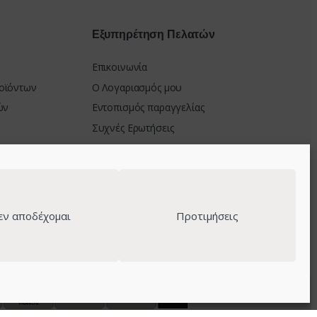
Εξυπηρέτηση Πελατών
Επικοινωνία
οϊόντων
Ο Λογαριασμός μου
ών
Εντοπισμός παραγγελίας
Συχνές Ερωτήσεις
μής
στροφών
εν αποδέχομαι
Προτιμήσεις