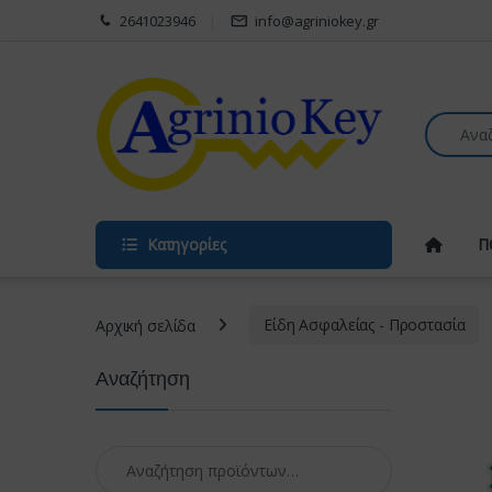
Skip to navigation
Skip to content
2641023946
info@agriniokey.gr
Search fo
Κατηγορίες
Π
Αρχική σελίδα
Είδη Ασφαλείας - Προστασία
Αναζήτηση
Αναζήτηση για: