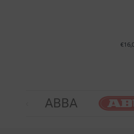
€
16,
Brands Carousel