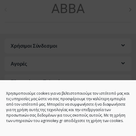
Brands Carousel
Χρήσιμοι Σύνδεσμοι
Αγορές
Εξυπηρέτηση Πελατών
Χρησιμοποιούμε cookies για να βελτιστοποιούμε τον ιστότοπό μας και
τις υπηρεσίες μας ώστε να σας προσφέρουμε την καλύτερη εμπειρία
από τον ιστότοπό μας. Μπορείτε να συμφωνήσετε ή να διαφωνήσετε
για τη χρήση αυτής της τεχνολογίας και την επεξεργασία των
προσωπικών σας δεδομένων για τους σκοπούς αυτούς. Με τη χρήση
των υπηρεσιών του agriniokey.gr αποδέχεστε τη χρήση των cookies.
Έχετε κάποια ερώτηση;
Καλέστε μας!
2641023946 -