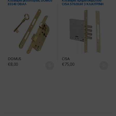
Κλειδαριά μεσόπορτας DOMUS
Κλειδαριά Χρηματοκιβωτίου
83140 ΟΒΑΛ
CISA 57028.60 3 ΚΛ.ΚΙΤΡΙΝΗ
DOMUS
CISA
€
8,00
€
75,00