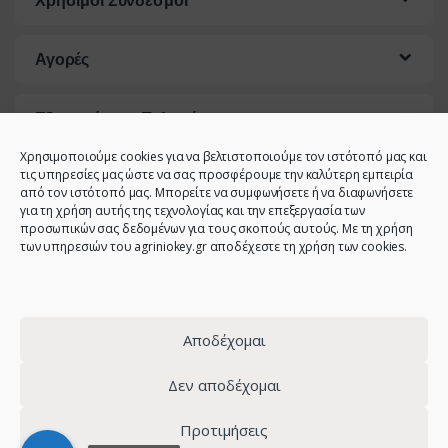
Χρήσιμοι Σύνδεσμοι
Αγορές
Εξυπηρέτηση Πελατών
Χρησιμοποιούμε cookies για να βελτιστοποιούμε τον ιστότοπό μας και
τις υπηρεσίες μας ώστε να σας προσφέρουμε την καλύτερη εμπειρία
από τον ιστότοπό μας. Μπορείτε να συμφωνήσετε ή να διαφωνήσετε
για τη χρήση αυτής της τεχνολογίας και την επεξεργασία των
προσωπικών σας δεδομένων για τους σκοπούς αυτούς. Με τη χρήση
των υπηρεσιών του agriniokey.gr αποδέχεστε τη χρήση των cookies.
Έχετε κάποια ερώτηση;
Καλέστε μας!
2641023946 -
6944123212 -
Αποδέχομαι
2641023001 -
6980907808
Δεν αποδέχομαι
Προτιμήσεις
© 2021 - Agrinio Key - All Rights Reserved | Κατασκευή