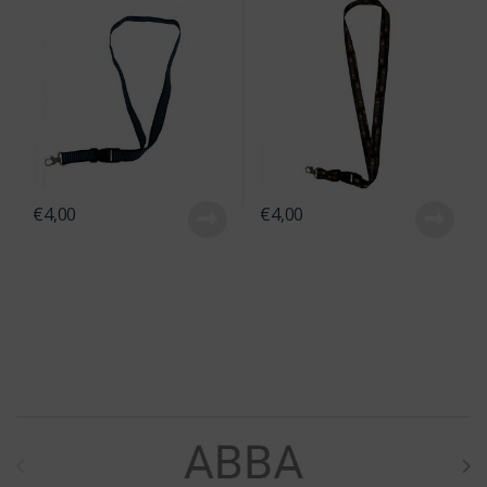
€
4,00
€
4,00
Brands Carousel