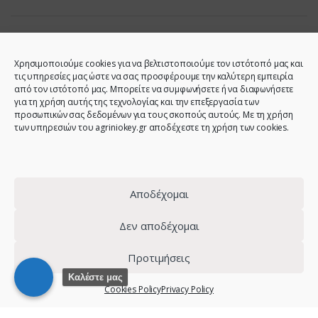
Χρησιμοποιούμε cookies για να βελτιστοποιούμε τον ιστότοπό μας και
τις υπηρεσίες μας ώστε να σας προσφέρουμε την καλύτερη εμπειρία
από τον ιστότοπό μας. Μπορείτε να συμφωνήσετε ή να διαφωνήσετε
για τη χρήση αυτής της τεχνολογίας και την επεξεργασία των
προσωπικών σας δεδομένων για τους σκοπούς αυτούς. Με τη χρήση
των υπηρεσιών του agriniokey.gr αποδέχεστε τη χρήση των cookies.
Do you have any question?
Call us!
2641023946 -
6944123212 -
Αποδέχομαι
2641023001 -
6980907808
Δεν αποδέχομαι
Προτιμήσεις
© 2021 - Agrinio Key - All Rights Reserved | Web design:
site-
Καλέστε μας
Cookies Policy
Privacy Policy
forge.com