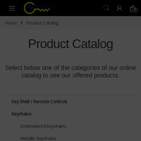
Skip to navigation
Skip to content
Open
0
Home
Product Catalog
Product Catalog
Select below one of the categories of our online
catalog to see our offered products.
Key Shell / Remote Controls
Keychains
Embroidered keychains
Metallic keychains