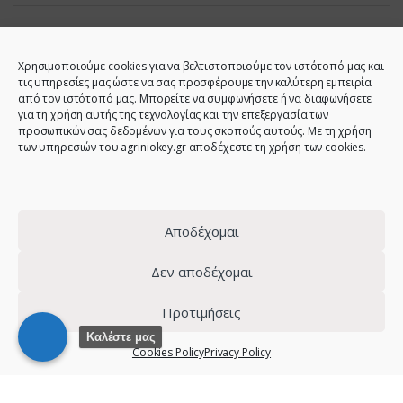
Χρησιμοποιούμε cookies για να βελτιστοποιούμε τον ιστότοπό μας και
τις υπηρεσίες μας ώστε να σας προσφέρουμε την καλύτερη εμπειρία
από τον ιστότοπό μας. Μπορείτε να συμφωνήσετε ή να διαφωνήσετε
για τη χρήση αυτής της τεχνολογίας και την επεξεργασία των
προσωπικών σας δεδομένων για τους σκοπούς αυτούς. Με τη χρήση
των υπηρεσιών του agriniokey.gr αποδέχεστε τη χρήση των cookies.
Do you have any question?
Call us!
2641023946 -
6944123212 -
Αποδέχομαι
2641023001 -
6980907808
Δεν αποδέχομαι
Προτιμήσεις
© 2021 - Agrinio Key - All Rights Reserved | Web design:
site-
Καλέστε μας
Cookies Policy
Privacy Policy
forge.com