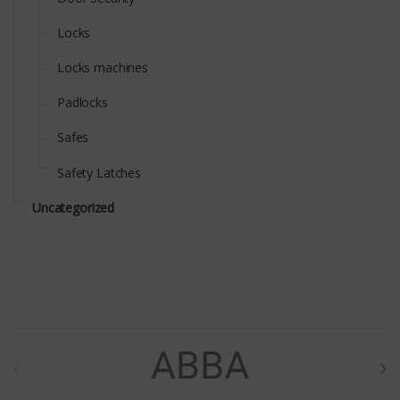
Locks
Locks machines
Padlocks
Safes
Safety Latches
Uncategorized
Brands Carousel