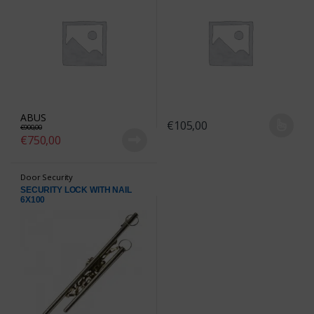
ABUS
€
105,00
€
900,00
This product has multiple varian
€
750,00
Door Security
SECURITY LOCK WITH NAIL
6X100