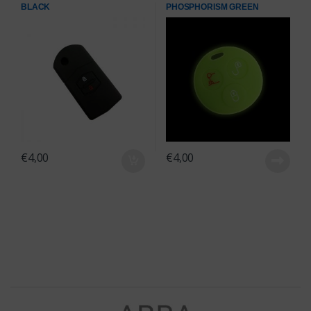
BLACK
PHOSPHORISM GREEN
€
4,00
€
4,00
Brands Carousel