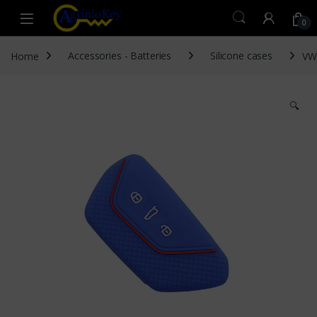
Skip to navigation
Skip to content
Open
0
Home
Accessories - Batteries
Silicone cases
VW
🔍