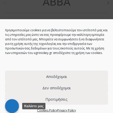
Χρησιμοποιούμε cookies για να βελτιστοποιούμε τον ιστότοπό μας και
τις υπηρεσίες μας ώστε να σας προσφέρουμε την καλύτερη εμπειρία
από τον ιστότοπό μας. Μπορείτε να συμφωνήσετε ή να διαφωνήσετε
για τη χρήση αυτής της τεχνολογίας και την επεξεργασία των
προσωπικών σας δεδομένων για τους σκοπούς αυτούς. Με τη χρήση
των υπηρεσιών του agriniokey.gr αποδέχεστε τη χρήση των cookies.
Do you have any question?
Call us!
2641023946 -
6944123212 -
Αποδέχομαι
2641023001 -
6980907808
Δεν αποδέχομαι
Προτιμήσεις
© 2021 - Agrinio Key - All Rights Reserved | Web design:
site-
Καλέστε μας
Cookies Policy
Privacy Policy
forge.com