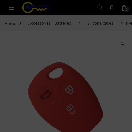
Skip to navigation
Skip to content
Open
0
Home
Accessories - Batteries
Silicone cases
RE
🔍