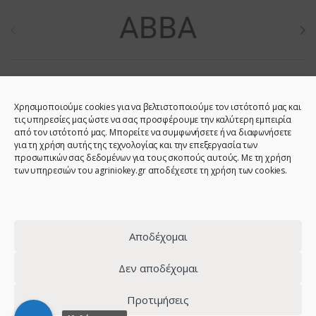
Brands Carousel
Χρησιμοποιούμε cookies για να βελτιστοποιούμε τον ιστότοπό μας και
τις υπηρεσίες μας ώστε να σας προσφέρουμε την καλύτερη εμπειρία
από τον ιστότοπό μας. Μπορείτε να συμφωνήσετε ή να διαφωνήσετε
για τη χρήση αυτής της τεχνολογίας και την επεξεργασία των
προσωπικών σας δεδομένων για τους σκοπούς αυτούς. Με τη χρήση
των υπηρεσιών του agriniokey.gr αποδέχεστε τη χρήση των cookies.
Do you have any question?
Call us!
2641023946 -
6944123212 -
Αποδέχομαι
2641023001 -
6980907808
Δεν αποδέχομαι
Προτιμήσεις
© 2021 - Agrinio Key - All Rights Reserved | Web design:
site-