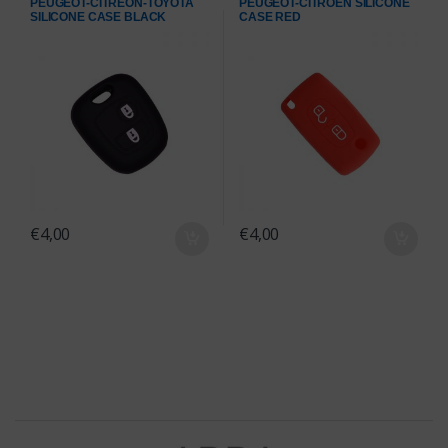
PEUGEOT-CITREON-TOYOTA
PEUGEOT-CITROEN SILICONE
SILICONE CASE BLACK
CASE RED
€
4,00
€
4,00
Brands Carousel