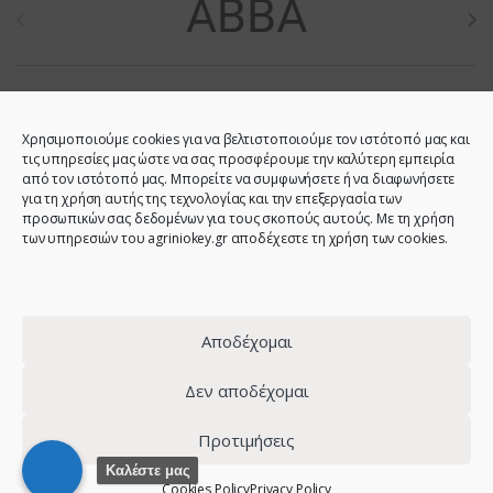
Χρησιμοποιούμε cookies για να βελτιστοποιούμε τον ιστότοπό μας και
τις υπηρεσίες μας ώστε να σας προσφέρουμε την καλύτερη εμπειρία
από τον ιστότοπό μας. Μπορείτε να συμφωνήσετε ή να διαφωνήσετε
για τη χρήση αυτής της τεχνολογίας και την επεξεργασία των
προσωπικών σας δεδομένων για τους σκοπούς αυτούς. Με τη χρήση
των υπηρεσιών του agriniokey.gr αποδέχεστε τη χρήση των cookies.
Do you have any question?
Call us!
2641023946 -
6944123212 -
Αποδέχομαι
2641023001 -
6980907808
Δεν αποδέχομαι
Προτιμήσεις
© 2021 - Agrinio Key - All Rights Reserved | Web design:
site-
Καλέστε μας
Cookies Policy
Privacy Policy
forge.com