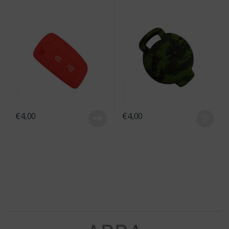
€
4,00
€
4,00
Brands Carousel