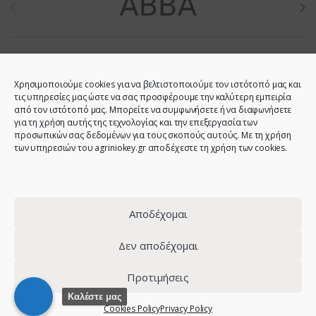
Χρησιμοποιούμε cookies για να βελτιστοποιούμε τον ιστότοπό μας και
τις υπηρεσίες μας ώστε να σας προσφέρουμε την καλύτερη εμπειρία
από τον ιστότοπό μας. Μπορείτε να συμφωνήσετε ή να διαφωνήσετε
για τη χρήση αυτής της τεχνολογίας και την επεξεργασία των
προσωπικών σας δεδομένων για τους σκοπούς αυτούς. Με τη χρήση
των υπηρεσιών του agriniokey.gr αποδέχεστε τη χρήση των cookies.
Do you have any question?
Call us!
2641023946 -
6944123212 -
Αποδέχομαι
2641023001 -
6980907808
Δεν αποδέχομαι
Προτιμήσεις
© 2021 - Agrinio Key - All Rights Reserved | Web design:
site-
Καλέστε μας
Cookies Policy
Privacy Policy
forge.com