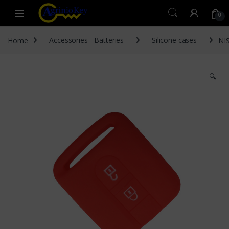
Skip to navigation
Skip to content
Open
0
Home
Accessories - Batteries
Silicone cases
NI
🔍