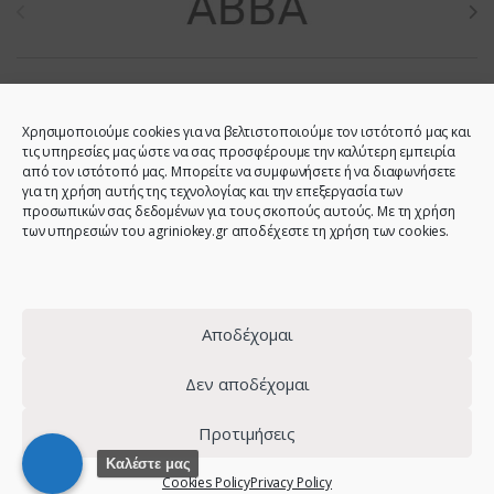
Χρησιμοποιούμε cookies για να βελτιστοποιούμε τον ιστότοπό μας και
τις υπηρεσίες μας ώστε να σας προσφέρουμε την καλύτερη εμπειρία
από τον ιστότοπό μας. Μπορείτε να συμφωνήσετε ή να διαφωνήσετε
για τη χρήση αυτής της τεχνολογίας και την επεξεργασία των
προσωπικών σας δεδομένων για τους σκοπούς αυτούς. Με τη χρήση
των υπηρεσιών του agriniokey.gr αποδέχεστε τη χρήση των cookies.
Do you have any question?
Call us!
2641023946 -
6944123212 -
Αποδέχομαι
2641023001 -
6980907808
Δεν αποδέχομαι
Προτιμήσεις
© 2021 - Agrinio Key - All Rights Reserved | Web design:
site-
Καλέστε μας
Cookies Policy
Privacy Policy
forge.com