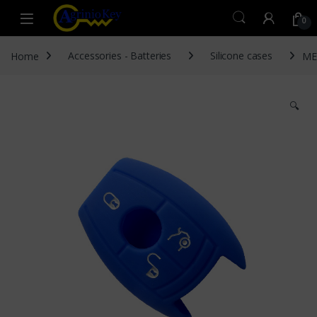
Skip to navigation
Skip to content
Open
0
Home
Accessories - Batteries
Silicone cases
ME
🔍