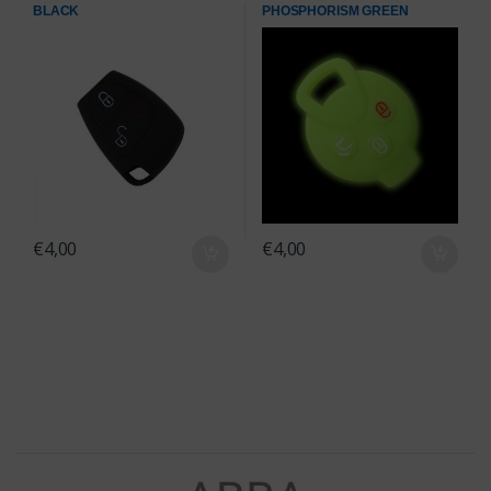
BLACK
PHOSPHORISM GREEN
€
4,00
€
4,00
Brands Carousel