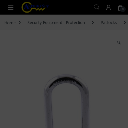
Skip to navigation
Skip to content
Open
0
Home
Security Equipment - Protection
Padlocks
🔍