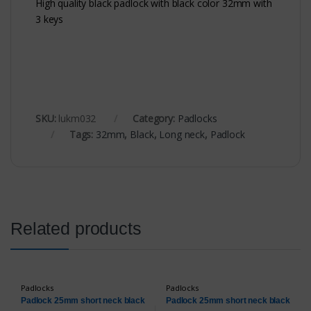
High quality black padlock with black color 32mm with
3 keys
SKU:
lukm032
Category:
Padlocks
Tags:
32mm
,
Black
,
Long neck
,
Padlock
Related products
Padlocks
Padlocks
Padlock 25mm short neck black
Padlock 25mm short neck black