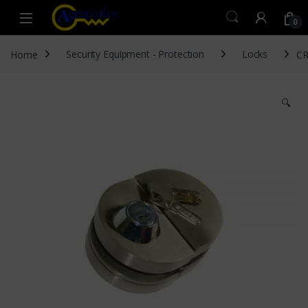
Skip to navigation
Skip to content
Open
0
Home
Security Equipment - Protection
Locks
CR
🔍