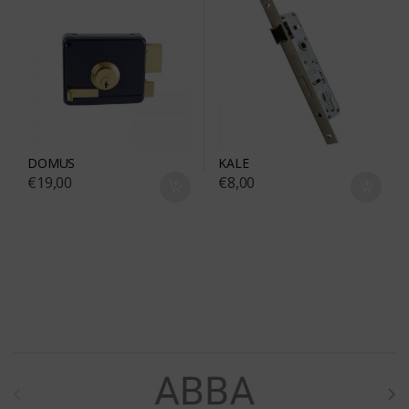
DOMUS
KALE
€
19,00
€
8,00
Brands Carousel