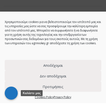
Χρησιμοποιούμε cookies για να βελτιστοποιούμε τον ιστότοπό μας και
τις υπηρεσίες μας ώστε να σας προσφέρουμε την καλύτερη εμπειρία
από τον ιστότοπό μας. Μπορείτε να συμφωνήσετε ή να διαφωνήσετε
για τη χρήση αυτής της τεχνολογίας και την επεξεργασία των
προσωπικών σας δεδομένων για τους σκοπούς αυτούς. Με τη χρήση
των υπηρεσιών του agriniokey.gr αποδέχεστε τη χρήση των cookies.
Do you have any question?
Call us!
2641023946 -
6944123212 -
Αποδέχομαι
2641023001 -
6980907808
Δεν αποδέχομαι
Προτιμήσεις
© 2021 - Agrinio Key - All Rights Reserved | Web design:
site-
Καλέστε μας
Cookies Policy
Privacy Policy
forge.com