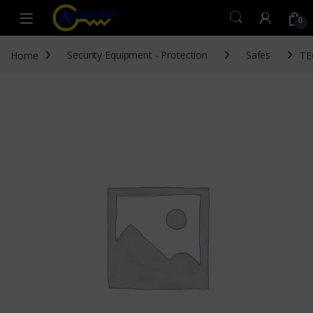
Skip to navigation
Skip to content
Open
0
Home
Security Equipment - Protection
Safes
TE