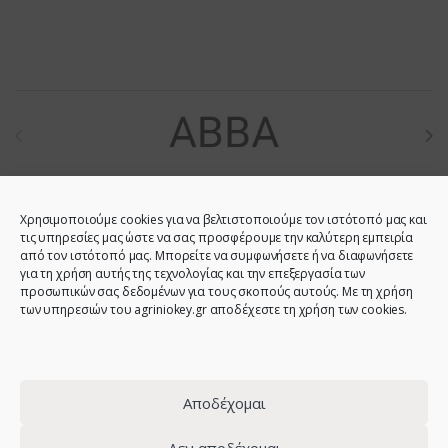
Brands Carousel
Χρησιμοποιούμε cookies για να βελτιστοποιούμε τον ιστότοπό μας και
τις υπηρεσίες μας ώστε να σας προσφέρουμε την καλύτερη εμπειρία
από τον ιστότοπό μας. Μπορείτε να συμφωνήσετε ή να διαφωνήσετε
για τη χρήση αυτής της τεχνολογίας και την επεξεργασία των
προσωπικών σας δεδομένων για τους σκοπούς αυτούς. Με τη χρήση
των υπηρεσιών του agriniokey.gr αποδέχεστε τη χρήση των cookies.
Do you have any question?
Call us!
2641023946 -
Αποδέχομαι
6944123212 -
2641023001 -
Δεν αποδέχομαι