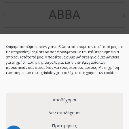
Brands Carousel
Χρησιμοποιούμε cookies για να βελτιστοποιούμε τον ιστότοπό μας και
τις υπηρεσίες μας ώστε να σας προσφέρουμε την καλύτερη εμπειρία
από τον ιστότοπό μας. Μπορείτε να συμφωνήσετε ή να διαφωνήσετε
για τη χρήση αυτής της τεχνολογίας και την επεξεργασία των
προσωπικών σας δεδομένων για τους σκοπούς αυτούς. Με τη χρήση
των υπηρεσιών του agriniokey.gr αποδέχεστε τη χρήση των cookies.
Do you have any question?
Call us!
2641023946 -
6944123212 -
Αποδέχομαι
2641023001 -
6980907808
Δεν αποδέχομαι
Προτιμήσεις
© 2021 - Agrinio Key - All Rights Reserved | Web design:
site-