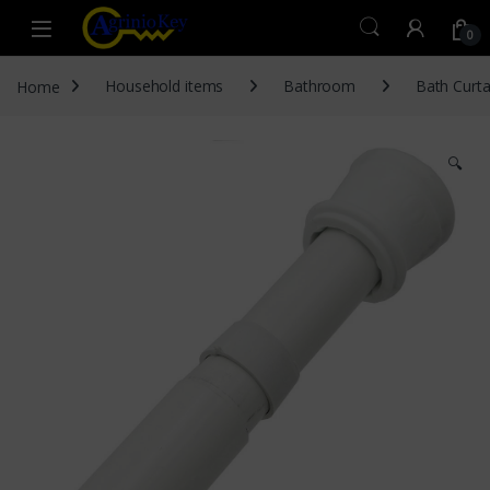
Skip to navigation
Skip to content
Open
0
Home
Household items
Bathroom
Bath Curta
🔍