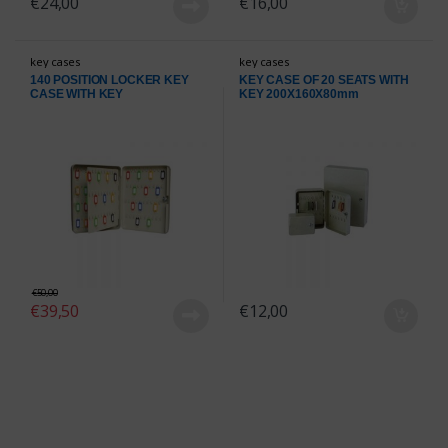
€
24,00
€
16,00
key cases
key cases
140 POSITION LOCKER KEY
KEY CASE OF 20 SEATS WITH
CASE WITH KEY
KEY 200Χ160Χ80mm
370Χ280Χ80mm
€
50,00
€
39,50
€
12,00