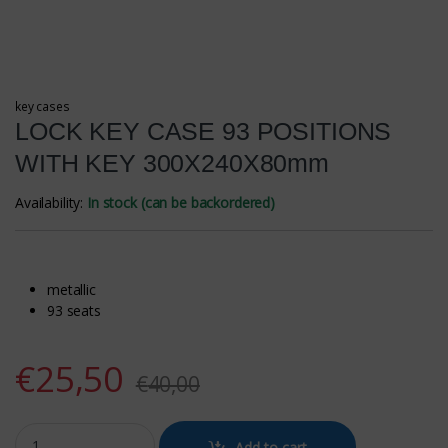
key cases
LOCK KEY CASE 93 POSITIONS
WITH KEY 300Χ240Χ80mm
Availability:
In stock (can be backordered)
metallic
93 seats
€
25,50
€
40,00
LOCK KEY CASE 93 POSITIONS WITH KEY 300Χ240Χ80mm quantity
Add to cart