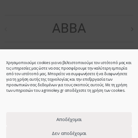
Brands Carousel
Χρησιμοποιούμε cookies για να βελτιστοποιούμε τον ιστότοπό μας και
τις υπηρεσίες μας ώστε να σας προσφέρουμε την καλύτερη εμπειρία
από τον ιστότοπό μας. Μπορείτε να συμφωνήσετε ή να διαφωνήσετε
για τη χρήση αυτής της τεχνολογίας και την επεξεργασία των
προσωπικών σας δεδομένων για τους σκοπούς αυτούς. Με τη χρήση
των υπηρεσιών του agriniokey.gr αποδέχεστε τη χρήση των cookies.
Do you have any question?
Call us!
2641023946 -
6944123212 -
Αποδέχομαι
2641023001 -
6980907808
Δεν αποδέχομαι