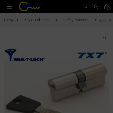
Skip to navigation
Skip to content
Open
0
Home
Keys - Cylinders
Safety cylinders
SECURIT
🔍