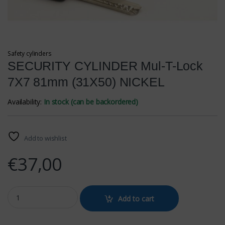
Safety cylinders
SECURITY CYLINDER Mul-T-Lock
7X7 81mm (31Χ50) NICKEL
Availability:
In stock (can be backordered)
Add to wishlist
€
37,00
SECURITY CYLINDER Mul-T-Lock 7X7 81mm (31Χ50) NICKEL quanti
Add to cart