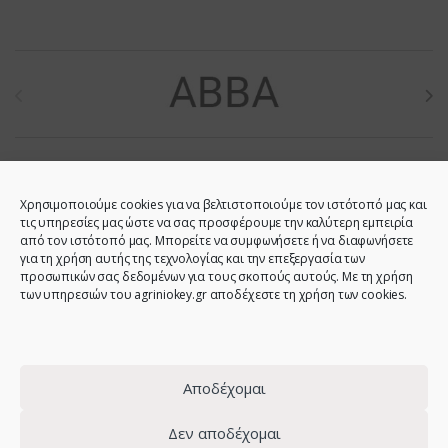
Brands Carousel
Χρησιμοποιούμε cookies για να βελτιστοποιούμε τον ιστότοπό μας και
τις υπηρεσίες μας ώστε να σας προσφέρουμε την καλύτερη εμπειρία
από τον ιστότοπό μας. Μπορείτε να συμφωνήσετε ή να διαφωνήσετε
για τη χρήση αυτής της τεχνολογίας και την επεξεργασία των
προσωπικών σας δεδομένων για τους σκοπούς αυτούς. Με τη χρήση
των υπηρεσιών του agriniokey.gr αποδέχεστε τη χρήση των cookies.
Do you have any question?
Call us!
2641023946 -
6944123212 -
Αποδέχομαι
2641023001 -
6980907808
Δεν αποδέχομαι