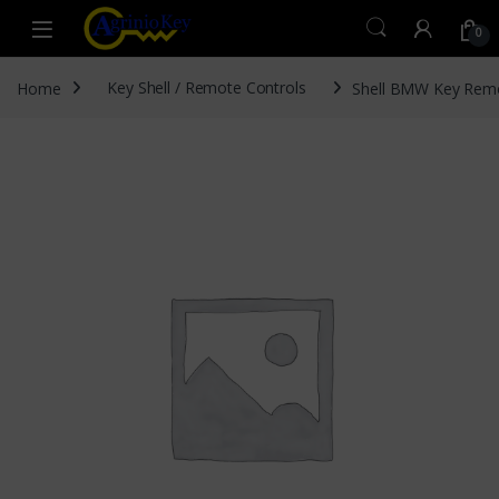
Skip to navigation
Skip to content
Open
0
Home
Key Shell / Remote Controls
Shell BMW Key Rem