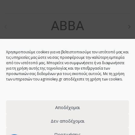
Brands Carousel
Χρησιμοποιούμε cookies για να βελτιστοποιούμε τον ιστότοπό μας και
τις υπηρεσίες μας ώστε να σας προσφέρουμε την καλύτερη εμπειρία
από τον ιστότοπό μας. Μπορείτε να συμφωνήσετε ή να διαφωνήσετε
για τη χρήση αυτής της τεχνολογίας και την επεξεργασία των
προσωπικών σας δεδομένων για τους σκοπούς αυτούς. Με τη χρήση
των υπηρεσιών του agriniokey.gr αποδέχεστε τη χρήση των cookies.
Do you have any question?
Call us!
2641023946 -
Αποδέχομαι
6944123212 -
2641023001 -
Δεν αποδέχομαι
6980907808
Προτιμήσεις